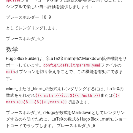
spoiler
ショートコードを使って課題の解答を公開することで、
シンプルで楽しい自己評価を提供しましょう：
プレースホルダー_10_9
としてレンダリングします。
プレースホルダ_6_2
数学
Hugo Blox Builderは、$LaTeX$ math用のMarkdown拡張機能をサ
ポートしています。
config/_default/params.yaml
ファイルの
math
オプションを切り替えることで、この機能を有効にできま
す。
inline_または_block_の数式をレンダリングするには、LaTeXの
数式をそれぞれ
{{< math >}}$...${{< /math >}}
または
{{<
math >}}$$...$${{< /math >}}
で囲みます。
プレースホルダ_9_7 Hugoが数式をMarkdownとしてレンダリン
グするのを防ぐために、LaTeXの数式をHugo Blox _math_ショー
トコードでラップします。 プレースホルダ_9_8